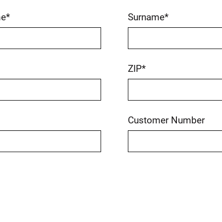
me
*
Surname
*
ZIP
*
Customer Number