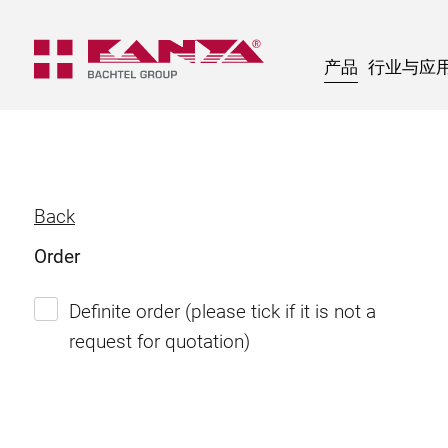
产品
行业与应
Back
Order
Definite order (please tick if it is not a
request for quotation)