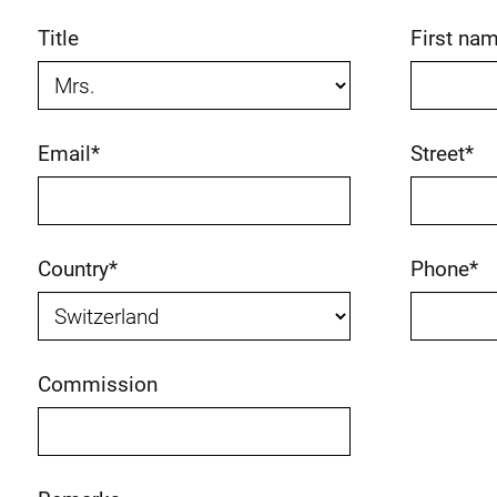
Title
First na
Email
*
Street
*
Country
*
Phone
*
Commission