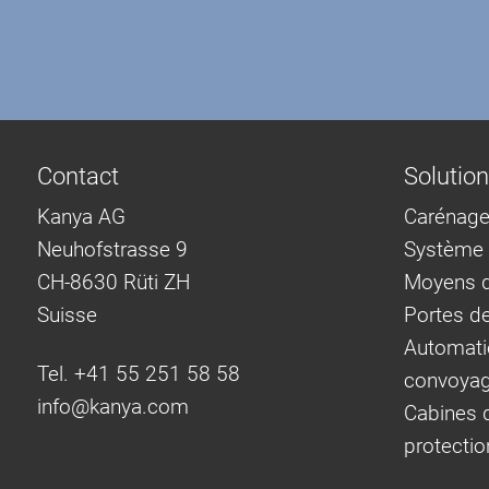
Contact
Solutio
Kanya AG
Carénage
Neuhofstrasse 9
Système d
CH-8630 Rüti ZH
Moyens d
Suisse
Portes d
Automati
Tel. +41 55 251 58 58
convoya
info@
kanya.com
Cabines d
protectio