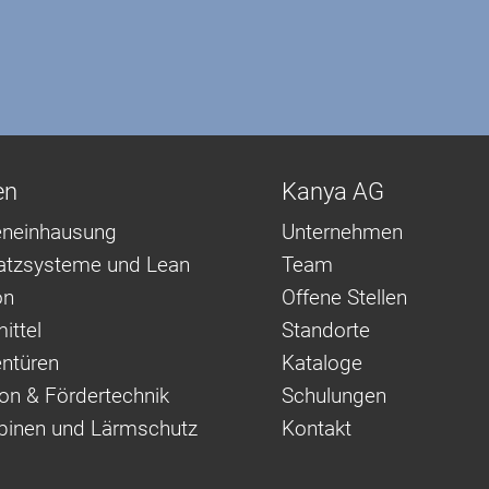
en
Kanya AG
neinhausung
Unternehmen
latzsysteme und Lean
Team
on
Offene Stellen
ittel
Standorte
ntüren
Kataloge
on & Fördertechnik
Schulungen
binen und Lärmschutz
Kontakt