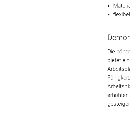
Materi
flexibe
Demont
Die höhen
bietet ei
Arbeitspl
Fähigkei
Arbeitspl
erhöhten 
gesteiger