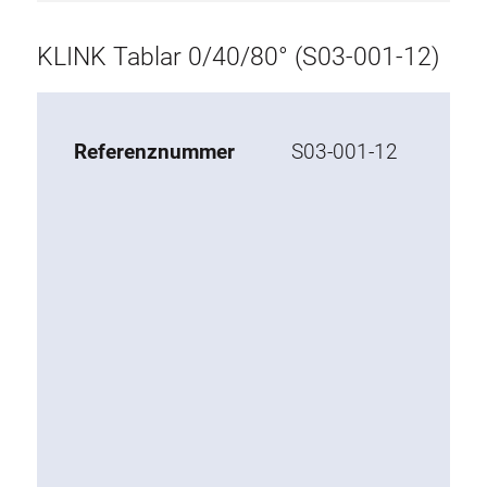
Aufbau
KLINK Tablar 0/40/80° (S03-001-12)
Tischplatte
Tablar
Referenznummer
S03-001-12
Egänzende Elemente
ESD Zubehör
Materialwagen
Arbeitsstuhl
KLINK
Werkzeughalter