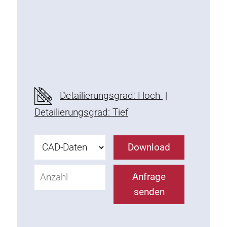
Schwenkarm
Unterschrank
Steckdosenleisten
Leuchte
Detailierungsgrad: Hoch
|
Druckluft
Detailierungsgrad: Tief
Lochwand und Zubehör
Download
Behälter
Anfrage
senden