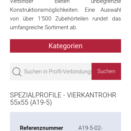
Verbinder bieten unbegrenzte
Konstruktionsmöglichkeiten. Eine Auswahl
von über 1'500 Zubehörteilen rundet das
umfangreiche Sortiment ab.
Kategorien
Profile
Bestseller
Profile Basis 50
Profile Basis 45
SPEZIALPROFILE - VIERKANTROHR
Profile Basis 40
55x55 (A19-5)
Profile Basis 30
Profile Basis 20
Referenznummer
A19-5-02-