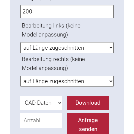
Verdrehsicherungen
Gewindeeinsätze
Bodenverbindungselemente
Bearbeitung links (keine
Rollenelemente
Modellanpassung)
Kunststoffelemente
Kabelkanäle
Bearbeitung rechts (keine
Flächenelemente
Modellanpassung)
Scharniere und Gelenke
Beschläge
Pneumatik Elemente
Dynamische Elemente
Download
Eckelement
Anfrage
Hubsäulen
senden