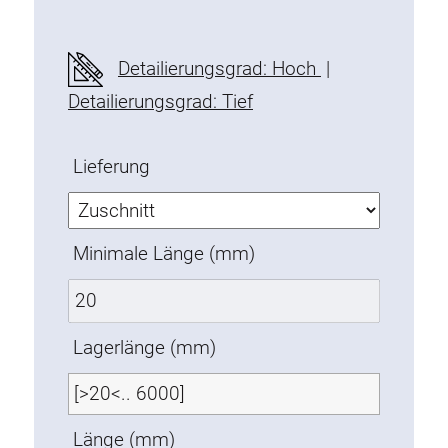
Befestigungselemente
Montagewinkel
Detailierungsgrad: Hoch
|
Befestigungsleisten
Detailierungsgrad: Tief
Uniblöcke
Klemmblöcke
Lieferung
Befestigungswinkel
T-Schrauben
Gewindeteile
Minimale Länge (mm)
Gewindeplatten
Doppelgewindeplatten
Halbrundgewindeplatten
Lagerlänge (mm)
Nutensteine
Nutensteine schwenkbar
Doppelnutensteine
Länge (mm)
Hammermuttern