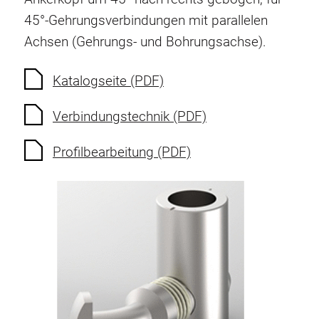
Verdrehsicherungen
45°-Gehrungsverbindungen mit parallelen
Gewindeeinsätze
Achsen (Gehrungs- und Bohrungsachse).
Bodenverbindungselemente
Rollenelemente
Katalogseite (PDF)
Kunststoffelemente
Verbindungstechnik (PDF)
Kabelkanäle
Flächenelemente
Profilbearbeitung (PDF)
Scharniere und Gelenke
Beschläge
Pneumatik Elemente
Dynamische Elemente
Eckelement
Hubsäulen