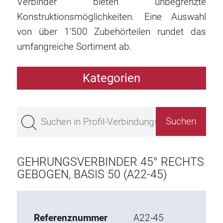
Verbinder bieten unbegrenzte
Konstruktionsmöglichkeiten. Eine Auswahl
von über 1'500 Zubehörteilen rundet das
umfangreiche Sortiment ab.
Kategorien
Profile
Bestseller
Profile Basis 50
Profile Basis 45
GEHRUNGSVERBINDER 45° RECHTS
Profile Basis 40
GEBOGEN, BASIS 50 (A22-45)
Profile Basis 30
Profile Basis 20
Referenznummer
A22-45