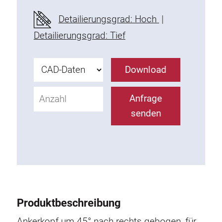
Befestigungselemente
Detailierungsgrad: Hoch
|
Montagewinkel
Detailierungsgrad: Tief
Befestigungsleisten
Uniblöcke
Download
Klemmblöcke
Befestigungswinkel
Anfrage
T-Schrauben
senden
Gewindeteile
Gewindeplatten
Doppelgewindeplatten
Halbrundgewindeplatten
Nutensteine
Nutensteine schwenkbar
Produktbeschreibung
Doppelnutensteine
Hammermuttern
Ankerkopf um 45° nach rechts gebogen, für