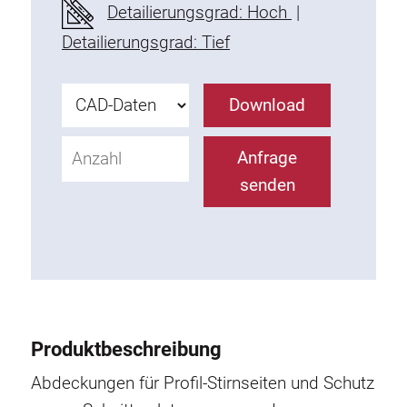
Detailierungsgrad: Hoch
|
Befestigungselemente
Detailierungsgrad: Tief
Montagewinkel
Befestigungsleisten
Uniblöcke
Download
Klemmblöcke
Befestigungswinkel
Anfrage
T-Schrauben
senden
Gewindeteile
Gewindeplatten
Doppelgewindeplatten
Halbrundgewindeplatten
Nutensteine
Nutensteine schwenkbar
Produktbeschreibung
Doppelnutensteine
Abdeckungen für Profil-Stirnseiten und Schutz
Hammermuttern