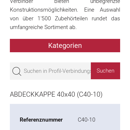
Verbinder bieten unbegrenzte
Konstruktionsmöglichkeiten. Eine Auswahl
von über 1'500 Zubehörteilen rundet das
umfangreiche Sortiment ab.
Kategorien
Profile
Bestseller
Profile Basis 50
Profile Basis 45
ABDECKKAPPE 40x40 (C40-10)
Profile Basis 40
Profile Basis 30
Profile Basis 20
Referenznummer
C40-10