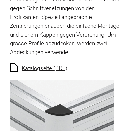
Verdrehsicherungen
gegen Schnittverletzungen von den
Gewindeeinsätze
Profilkanten. Speziell angebrachte
Bodenverbindungselemente
Zentrierungen erlauben die einfache Montage
Rollenelemente
und sichern Kappen gegen Verdrehung. Um
Kunststoffelemente
grosse Profile abzudecken, werden zwei
Kabelkanäle
Abdeckungen verwendet.
Flächenelemente
Scharniere und Gelenke
Katalogseite (PDF)
Beschläge
Pneumatik Elemente
Dynamische Elemente
Eckelement
Hubsäulen