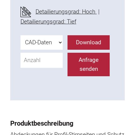
Befestigungselemente
Detailierungsgrad: Hoch
|
Montagewinkel
Detailierungsgrad: Tief
Befestigungsleisten
Uniblöcke
Download
Klemmblöcke
Befestigungswinkel
Anfrage
T-Schrauben
senden
Gewindeteile
Gewindeplatten
Doppelgewindeplatten
Halbrundgewindeplatten
Nutensteine
Nutensteine schwenkbar
Produktbeschreibung
Doppelnutensteine
Hammermuttern
Abdeckungen für Profil-Stirnseiten und Schutz