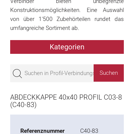
Verbinder bieten unbegrenzte
Konstruktionsmöglichkeiten. Eine Auswahl
von über 1'500 Zubehörteilen rundet das
umfangreiche Sortiment ab.
Kategorien
Profile
Bestseller
Profile Basis 50
Profile Basis 45
ABDECKKAPPE 40x40 PROFIL C03-8
Profile Basis 40
(C40-83)
Profile Basis 30
Profile Basis 20
Referenznummer
C40-83