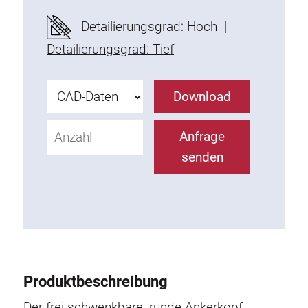
Befestigungselemente
Detailierungsgrad: Hoch
|
Montagewinkel
Detailierungsgrad: Tief
Befestigungsleisten
Uniblöcke
Download
Klemmblöcke
Befestigungswinkel
Anfrage
T-Schrauben
senden
Gewindeteile
Gewindeplatten
Doppelgewindeplatten
Halbrundgewindeplatten
Nutensteine
Nutensteine schwenkbar
Produktbeschreibung
Doppelnutensteine
Hammermuttern
Der frei schwenkbare, runde Ankerkopf