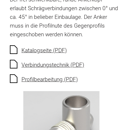
Verdrehsicherungen
erlaubt Schrägverbindungen zwischen 0° und
Gewindeeinsätze
ca. 45° in belieber Einbaulage. Der Anker
Bodenverbindungselemente
muss in die Profilnute des Gegenprofils
Rollenelemente
eingeschoben werden können.
Kunststoffelemente
Kabelkanäle
Katalogseite (PDF)
Flächenelemente
Verbindungstechnik (PDF)
Scharniere und Gelenke
Beschläge
Profilbearbeitung (PDF)
Pneumatik Elemente
Dynamische Elemente
Eckelement
Hubsäulen