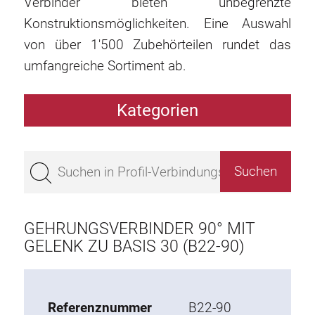
Verbinder bieten unbegrenzte
Konstruktionsmöglichkeiten. Eine Auswahl
von über 1'500 Zubehörteilen rundet das
umfangreiche Sortiment ab.
Kategorien
Profile
Bestseller
Profile Basis 50
Profile Basis 45
GEHRUNGSVERBINDER 90° MIT
Profile Basis 40
GELENK ZU BASIS 30 (B22-90)
Profile Basis 30
Profile Basis 20
Referenznummer
B22-90