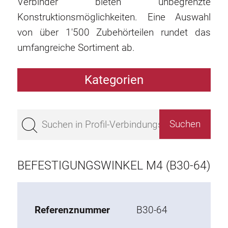
Verbinder bieten unbegrenzte
Konstruktionsmöglichkeiten. Eine Auswahl
von über 1'500 Zubehörteilen rundet das
umfangreiche Sortiment ab.
Kategorien
Profile
Bestseller
Profile Basis 50
Profile Basis 45
BEFESTIGUNGSWINKEL M4 (B30-64)
Profile Basis 40
Profile Basis 30
Profile Basis 20
Referenznummer
B30-64