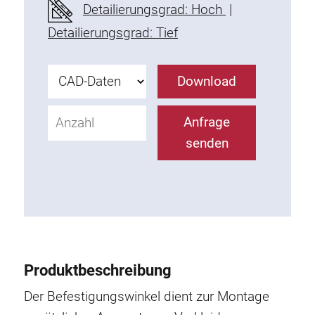
Detailierungsgrad: Hoch
|
Befestigungselemente
Detailierungsgrad: Tief
Montagewinkel
Befestigungsleisten
Uniblöcke
Download
Klemmblöcke
Befestigungswinkel
Anfrage
T-Schrauben
senden
Gewindeteile
Gewindeplatten
Doppelgewindeplatten
Halbrundgewindeplatten
Nutensteine
Nutensteine schwenkbar
Produktbeschreibung
Doppelnutensteine
Der Befestigungswinkel dient zur Montage
Hammermuttern