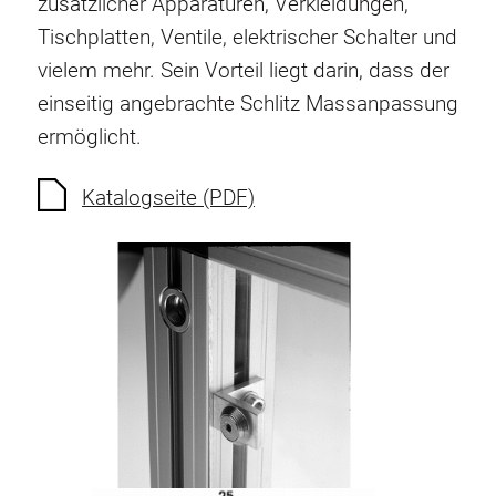
zusätzlicher Apparaturen, Verkleidungen,
Verdrehsicherungen
Tischplatten, Ventile, elektrischer Schalter und
Gewindeeinsätze
vielem mehr. Sein Vorteil liegt darin, dass der
Bodenverbindungselemente
einseitig angebrachte Schlitz Massanpassung
Rollenelemente
ermöglicht.
Kunststoffelemente
Kabelkanäle
Katalogseite (PDF)
Flächenelemente
Scharniere und Gelenke
Beschläge
Pneumatik Elemente
Dynamische Elemente
Eckelement
Hubsäulen