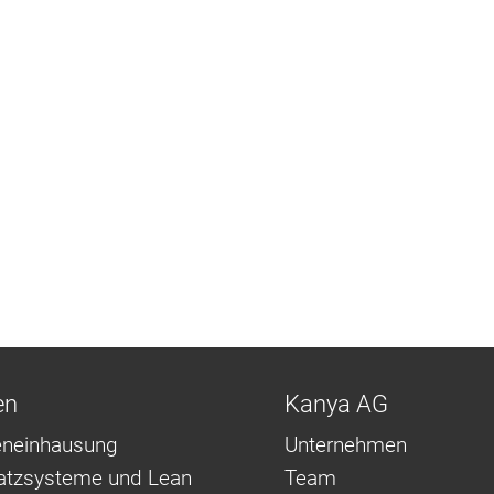
en
Kanya AG
neinhausung
Unternehmen
latzsysteme und Lean
Team