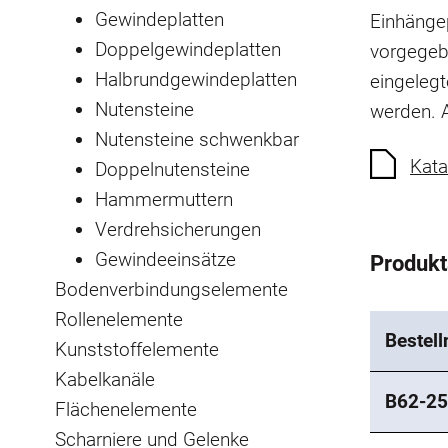
Gewindeplatten
Einhängep
Doppelgewindeplatten
vorgegeb
Halbrundgewindeplatten
eingeleg
Nutensteine
werden.
Nutensteine schwenkbar
Kata
Doppelnutensteine
Hammermuttern
Verdrehsicherungen
Gewindeeinsätze
Produk
Bodenverbindungselemente
Rollenelemente
Bestel
Kunststoffelemente
Kabelkanäle
B62-25
Flächenelemente
Scharniere und Gelenke