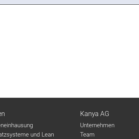
en
Kanya AG
neinhausung
Unternehmen
latzsysteme und Lean
Team