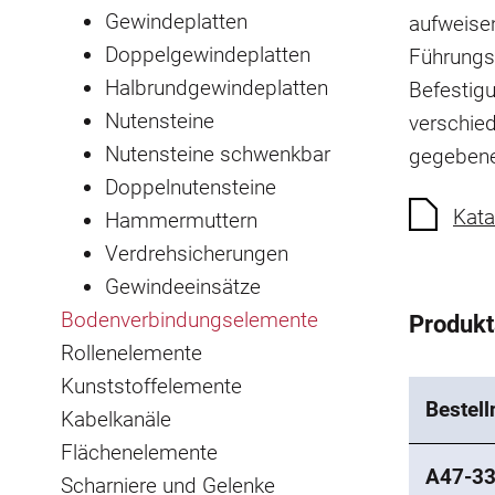
Gewindeplatten
aufweise
Doppelgewindeplatten
Führungsr
Halbrundgewindeplatten
Befestigu
Nutensteine
verschie
Nutensteine schwenkbar
gegebene
Doppelnutensteine
Kata
Hammermuttern
Verdrehsicherungen
Gewindeeinsätze
Bodenverbindungselemente
Produk
Rollenelemente
Kunststoffelemente
Bestel
Kabelkanäle
Flächenelemente
A47-3
Scharniere und Gelenke