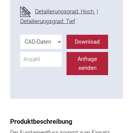
Befestigungselemente
Detailierungsgrad: Hoch
|
Montagewinkel
Detailierungsgrad: Tief
Befestigungsleisten
Uniblöcke
Download
Klemmblöcke
Befestigungswinkel
Anfrage
T-Schrauben
senden
Gewindeteile
Gewindeplatten
Doppelgewindeplatten
Halbrundgewindeplatten
Nutensteine
Nutensteine schwenkbar
Produktbeschreibung
Doppelnutensteine
Hammermuttern
Der Fundamentfuss kommt zum Einsatz,