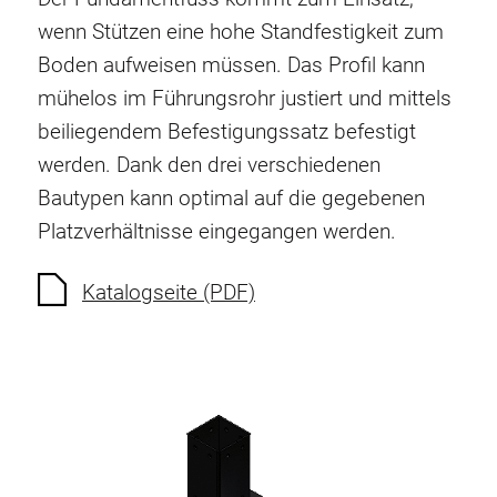
Verdrehsicherungen
wenn Stützen eine hohe Standfestigkeit zum
Gewindeeinsätze
Boden aufweisen müssen. Das Profil kann
Bodenverbindungselemente
mühelos im Führungsrohr justiert und mittels
Rollenelemente
beiliegendem Befestigungssatz befestigt
Kunststoffelemente
werden. Dank den drei verschiedenen
Kabelkanäle
Bautypen kann optimal auf die gegebenen
Flächenelemente
Platzverhältnisse eingegangen werden.
Scharniere und Gelenke
Beschläge
Katalogseite (PDF)
Pneumatik Elemente
Dynamische Elemente
Eckelement
Hubsäulen