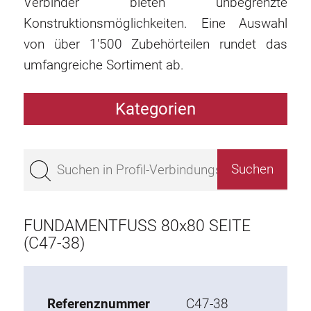
Verbinder bieten unbegrenzte
Konstruktionsmöglichkeiten. Eine Auswahl
von über 1'500 Zubehörteilen rundet das
umfangreiche Sortiment ab.
Kategorien
Profile
Bestseller
Profile Basis 50
Profile Basis 45
FUNDAMENTFUSS 80x80 SEITE
Profile Basis 40
(C47-38)
Profile Basis 30
Profile Basis 20
Referenznummer
C47-38