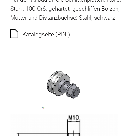
Verdrehsicherungen
Stahl, 100 Cr6, gehärtet, geschliffen
Bolzen,
Gewindeeinsätze
Mutter und Distanzbüchse: Stahl, schwarz
Bodenverbindungselemente
Rollenelemente
Katalogseite (PDF)
Kunststoffelemente
Kabelkanäle
Flächenelemente
Scharniere und Gelenke
Beschläge
Pneumatik Elemente
Dynamische Elemente
Eckelement
Hubsäulen