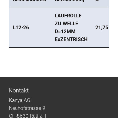
LAUFROLLE
ZU WELLE
L12-26
21,75
D=12MM
ExZENTRISCH
Kontakt
Kanya AG
Neuhofstrasse 9
CH-8630 Rüti ZH