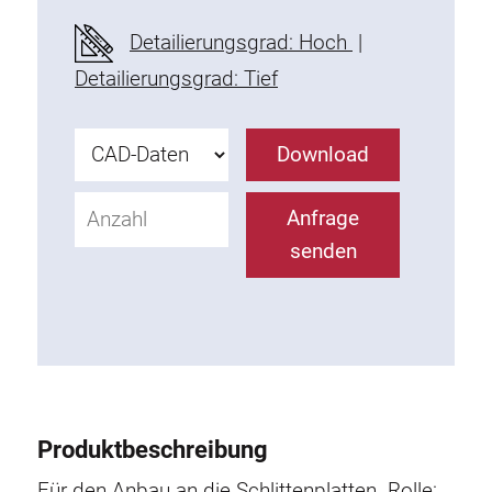
Befestigungselemente
Detailierungsgrad: Hoch
|
Montagewinkel
Detailierungsgrad: Tief
Befestigungsleisten
Uniblöcke
Download
Klemmblöcke
Befestigungswinkel
Anfrage
T-Schrauben
senden
Gewindeteile
Gewindeplatten
Doppelgewindeplatten
Halbrundgewindeplatten
Nutensteine
Nutensteine schwenkbar
Produktbeschreibung
Doppelnutensteine
Hammermuttern
Für den Anbau an die Schlittenplatten.
Rolle: