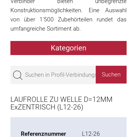
Verbinder bieten unbegrenzte
Konstruktionsmöglichkeiten. Eine Auswahl
von über 1'500 Zubehörteilen rundet das
umfangreiche Sortiment ab.
Kategorien
Profile
Bestseller
Profile Basis 50
Profile Basis 45
LAUFROLLE ZU WELLE D=12MM
Profile Basis 40
ExZENTRISCH (L12-26)
Profile Basis 30
Profile Basis 20
Referenznummer
L12-26