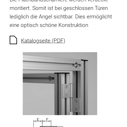
Verdrehsicherungen
montiert. Somit ist bei geschlossen Türen
Gewindeeinsätze
lediglich die Angel sichtbar. Dies ermöglicht
Bodenverbindungselemente
eine optisch schöne Konstruktion
Rollenelemente
Kunststoffelemente
Katalogseite (PDF)
Kabelkanäle
Flächenelemente
Scharniere und Gelenke
Beschläge
Pneumatik Elemente
Dynamische Elemente
Eckelement
Hubsäulen