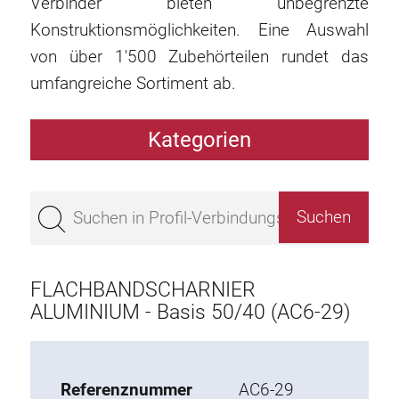
Verbinder bieten unbegrenzte
Konstruktionsmöglichkeiten. Eine Auswahl
von über 1'500 Zubehörteilen rundet das
umfangreiche Sortiment ab.
Kategorien
Profile
Bestseller
Profile Basis 50
Profile Basis 45
FLACHBANDSCHARNIER
Profile Basis 40
ALUMINIUM - Basis 50/40 (AC6-29)
Profile Basis 30
Profile Basis 20
Referenznummer
AC6-29