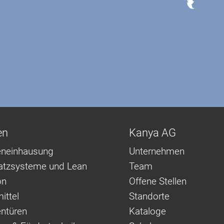
en
Kanya AG
neinhausung
Unternehmen
latzsysteme und Lean
Team
on
Offene Stellen
ittel
Standorte
ntüren
Kataloge