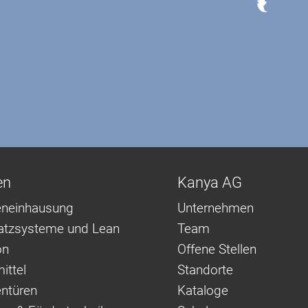
en
Kanya AG
neinhausung
Unternehmen
latzsysteme und Lean
Team
on
Offene Stellen
ittel
Standorte
ntüren
Kataloge