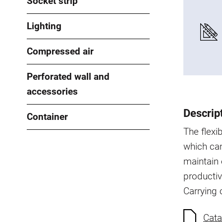
Socket strip
Lighting
Compressed air
Perforated wall and
accessories
Descrip
Container
The flex
which can
maintain 
producti
Carrying 
Cata