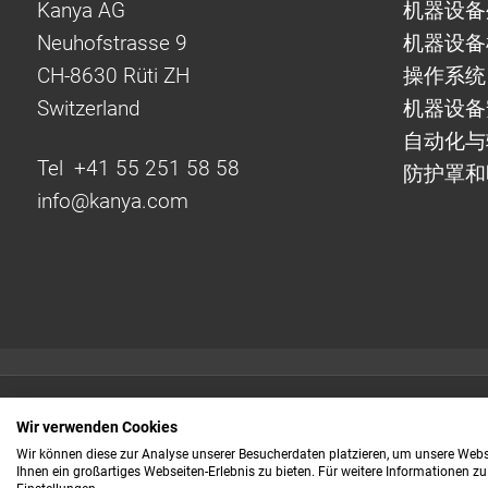
Kanya AG
机器设备
Neuhofstrasse 9
机器设备
CH-8630 Rüti ZH
操作系统
Switzerland
机器设备
自动化
Tel +41 55 251 58 58
防护罩和
info@
kanya.com
Quick links:
Wir verwenden Cookies
Even faster to your
Wir können diese zur Analyse unserer Besucherdaten platzieren, um unsere Webse
Ihnen ein großartiges Webseiten-Erlebnis zu bieten. Für weitere Informationen z
information