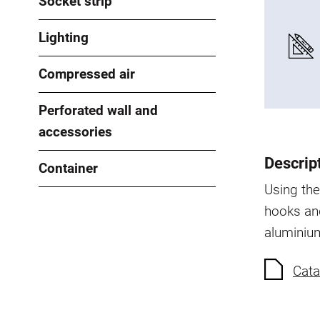
Socket strip
Lighting
Compressed air
Perforated wall and
accessories
Descrip
Container
Using the
hooks and
aluminium
Cata