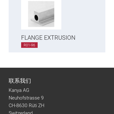
FLANGE EXTRUSION
R01-96
联系我们
Kanya AG
Neuhofstrasse 9
CH-8630 Rüti ZH
Switzerland