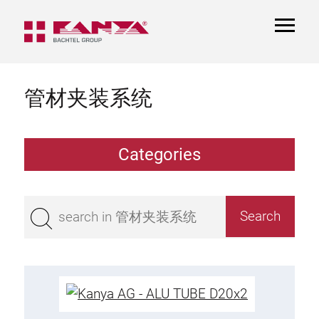
TOGGL
NAVIGA
管材夹装系统
Categories
TCS Extrusions
Flange Extrusions
Aluminium Tubes
TCS Elements