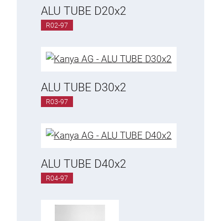
Clamp rings, joining clamps
ALU TUBE D20x2
Clamps, Tube cleats
R02-97
Swivel Clamps
Supports
Universal Sliders
ALU TUBE D30x2
R03-97
ALU TUBE D40x2
R04-97