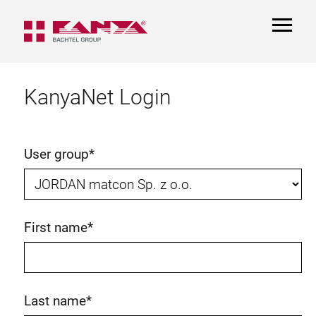
TOGGL
NAVIGA
KanyaNet Login
User group
*
First name
*
Last name
*