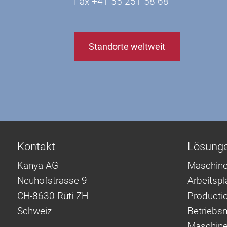
Fax +41 55 251 58 68
Standorte weltweit
Kontakt
Lösung
Kanya AG
Maschine
Neuhofstrasse 9
Arbeitsp
CH-8630 Rüti ZH
Producti
Schweiz
Betriebsm
Maschine