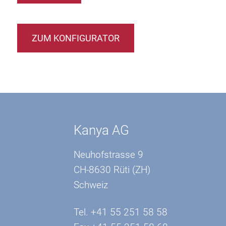
ZUM KONFIGURATOR
Kanya AG
Neuhofstrasse 9
CH-8630 Rüti (ZH)
Schweiz
Tel. +41 55 251 58 58