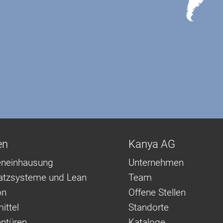
en
Kanya AG
neinhausung
Unternehmen
latzsysteme und Lean
Team
on
Offene Stellen
ittel
Standorte
ntüren
Kataloge