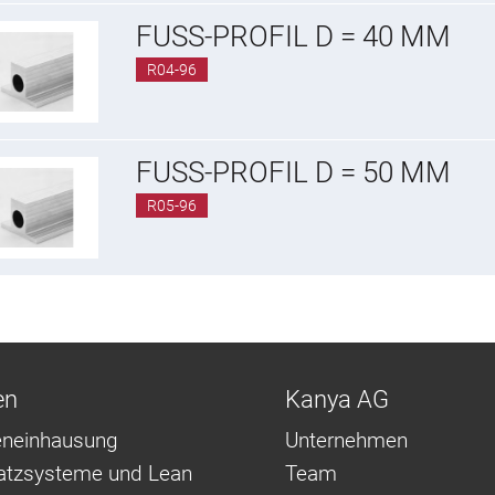
FUSS-PROFIL D = 40 MM
R04-96
FUSS-PROFIL D = 50 MM
R05-96
en
Kanya AG
neinhausung
Unternehmen
latzsysteme und Lean
Team