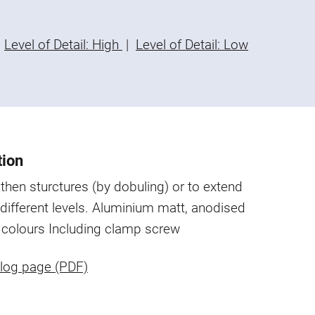
Level of Detail: High
|
Level of Detail: Low
tion
then sturctures (by dobuling) or to extend
different levels.
Aluminium matt, anodised
l colours
Including clamp screw
log page (PDF)