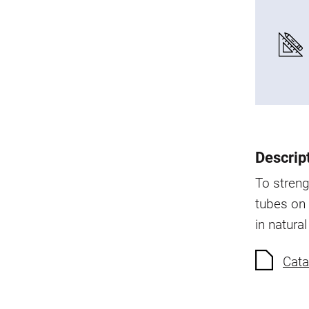
Descrip
To streng
tubes on 
in natura
Cata