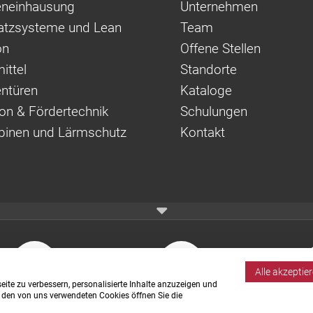
neinhausung
Unternehmen
latzsysteme und Lean
Team
on
Offene Stellen
ittel
Standorte
ntüren
Kataloge
on & Fördertechnik
Schulungen
binen und Lärmschutz
Kontakt
Alle akzeptie
ite zu verbessern, personalisierte Inhalte anzuzeigen und
u den von uns verwendeten Cookies öffnen Sie die
CAD-Download
Aluprofile
Fö
Ko