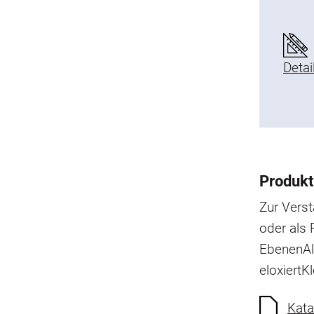
Detai
Produkt
Zur Vers
oder als 
Ebenen
A
eloxiert
Kl
Kata