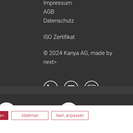
Impressum
AGB
Datenschutz
ISO Zertifikat
© 2024 Kanya AG, made by
next>
ren
Ablehnen
Nein, anpassen
rdertechnik
Gesamtkatalog
nfigurator