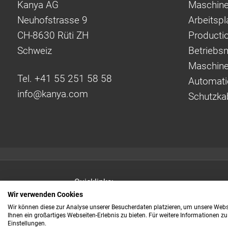
Kanya AG
Maschine
Neuhofstrasse 9
Arbeitsp
CH-8630 Rüti ZH
Producti
Schweiz
Betriebsm
Maschine
Tel. +41 55 251 58 58
Automati
info@
kanya.com
Schutzka
Quicklinks:
Noch schneller zu Ihren
Wir verwenden Cookies
Informationen
Wir können diese zur Analyse unserer Besucherdaten platzieren, um unsere Webse
Ihnen ein großartiges Webseiten-Erlebnis zu bieten. Für weitere Informationen z
Einstellungen.