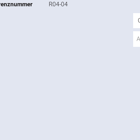
renznummer
R04-04