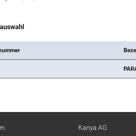
tauswahl
lnummer
Beze
PAR
en
Kanya AG