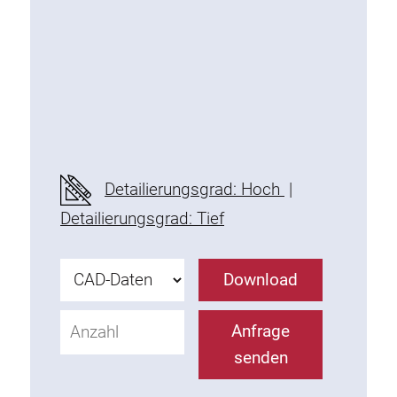
Schwenkarm
Unterschrank
Steckdosenleisten
Leuchte
Detailierungsgrad: Hoch
|
Druckluft
Detailierungsgrad: Tief
Lochwand und Zubehör
Download
Behälter
Anfrage
senden