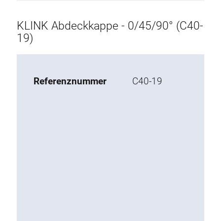
Aufbau
KLINK Abdeckkappe - 0/45/90° (C40-
Tischplatte
19)
Tablar
Egänzende Elemente
Referenznummer
C40-19
ESD Zubehör
Materialwagen
Arbeitsstuhl
KLINK
Werkzeughalter