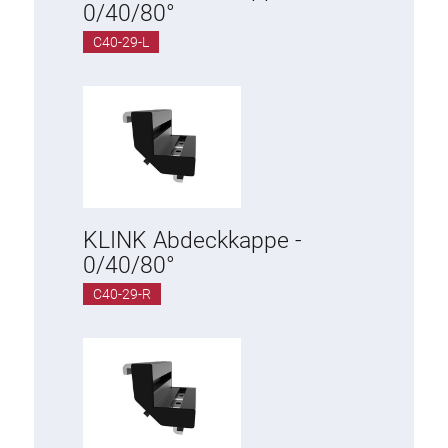
0/40/80°
Schwenkarm
C40-29-L
Unterschrank
Steckdosenleisten
Leuchte
Druckluft
KLINK Abdeckkappe -
0/40/80°
Lochwand und Zubehör
C40-29-R
Behälter