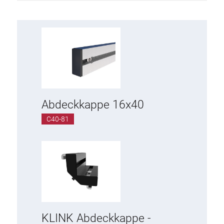
Aufbau
Tischplatte
Tablar
Egänzende Elemente
ESD Zubehör
Abdeckkappe 16x40
C40-81
Materialwagen
Arbeitsstuhl
KLINK
Werkzeughalter
KLINK Abdeckkappe -