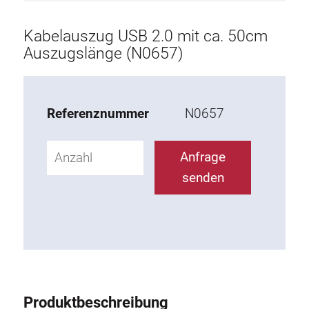
Aufbau
Kabelauszug USB 2.0 mit ca. 50cm
Tischplatte
Auszugslänge (N0657)
Tablar
Egänzende Elemente
Referenznummer
N0657
ESD Zubehör
Anfrage
Materialwagen
senden
Arbeitsstuhl
KLINK
Werkzeughalter
Produktbeschreibung