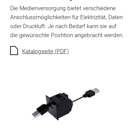
Schwenkarm
Die Medienversorgung bietet verschiedene
Anschlussmöglichkeiten für Elektrizität, Daten
Unterschrank
oder Druckluft. Je nach Bedarf kann sie auf
Steckdosenleisten
die gewünschte Postition angebracht werden.
Leuchte
Katalogseite (PDF)
Druckluft
Lochwand und Zubehör
Behälter