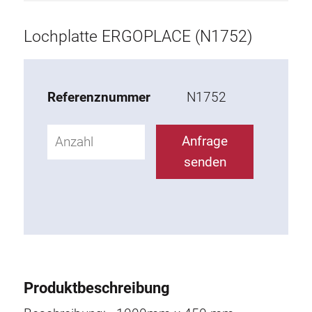
Aufbau
Lochplatte ERGOPLACE (N1752)
Tischplatte
Tablar
Referenznummer
N1752
Egänzende Elemente
Anfrage
ESD Zubehör
senden
Materialwagen
Arbeitsstuhl
KLINK
Werkzeughalter
Produktbeschreibung