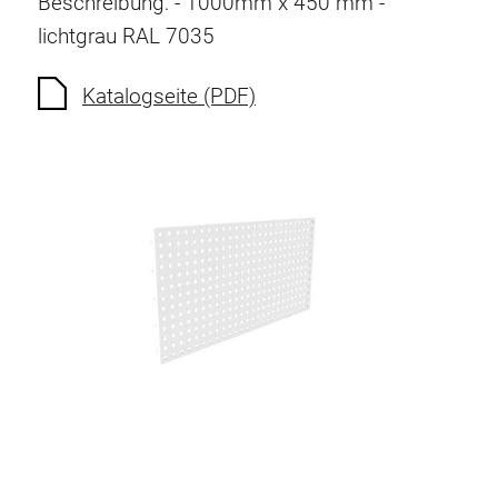
Beschreibung: - 1000mm x 450 mm -
Schwenkarm
lichtgrau RAL 7035
Unterschrank
Katalogseite (PDF)
Steckdosenleisten
Leuchte
Druckluft
Lochwand und Zubehör
Behälter