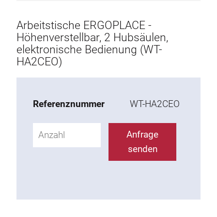
Aufbau
Arbeitstische ERGOPLACE -
Tischplatte
Höhenverstellbar, 2 Hubsäulen,
elektronische Bedienung (WT-
Tablar
HA2CEO)
Egänzende Elemente
ESD Zubehör
Referenznummer
WT-HA2CEO
Materialwagen
Anfrage
senden
Arbeitsstuhl
KLINK
Werkzeughalter