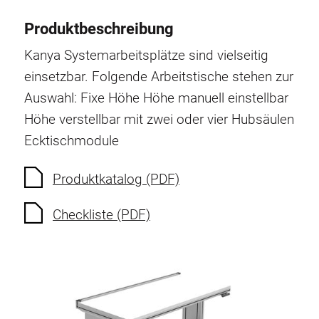
Schwenkarm
Produktbeschreibung
Unterschrank
Kanya Systemarbeitsplätze sind vielseitig
einsetzbar. Folgende Arbeitstische stehen zur
Steckdosenleisten
Auswahl: Fixe Höhe Höhe manuell einstellbar
Leuchte
Höhe verstellbar mit zwei oder vier Hubsäulen
Ecktischmodule
Druckluft
Produktkatalog (PDF)
Lochwand und Zubehör
Checkliste (PDF)
Behälter