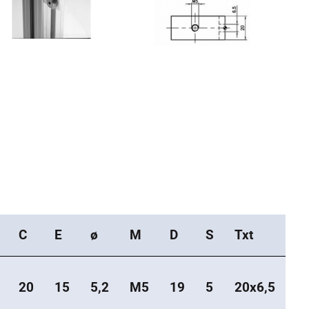
C
E
ø
M
D
S
Txt
20
15
5,2
M5
19
5
20x6,5