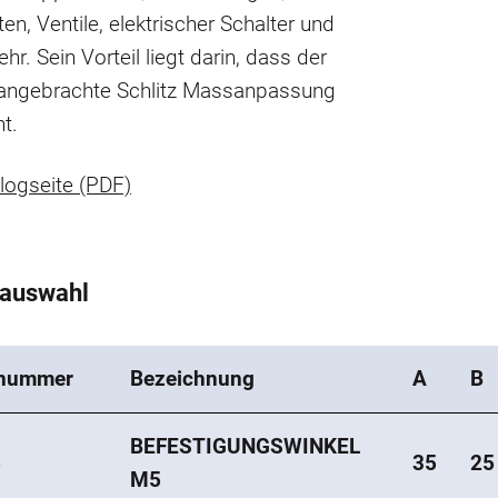
ten, Ventile, elektrischer Schalter und
hr. Sein Vorteil liegt darin, dass der
g angebrachte Schlitz Massanpassung
t.
logseite (PDF)
tauswahl
lnummer
Bezeichnung
A
B
BEFESTIGUNGSWINKEL
5
35
25
M5