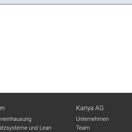
en
Kanya AG
neinhausung
Unternehmen
latzsysteme und Lean
Team