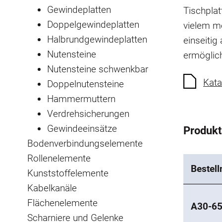
Gewindeplatten
Tischplat
Doppelgewindeplatten
vielem me
Halbrundgewindeplatten
einseiti
Nutensteine
ermöglich
Nutensteine schwenkbar
Kata
Doppelnutensteine
Hammermuttern
Verdrehsicherungen
Gewindeeinsätze
Produk
Bodenverbindungselemente
Rollenelemente
Bestel
Kunststoffelemente
Kabelkanäle
Flächenelemente
A30-6
Scharniere und Gelenke