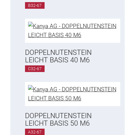
Befestigungselemente
B32-67
Montagewinkel
Befestigungsleisten
Uniblöcke
Klemmblöcke
Befestigungswinkel
DOPPELNUTENSTEIN
LEICHT BASIS 40 M6
T-Schrauben
Gewindeteile
C32-67
Gewindeplatten
Doppelgewindeplatten
Halbrundgewindeplatten
Nutensteine
Nutensteine schwenkbar
DOPPELNUTENSTEIN
LEICHT BASIS 50 M6
Doppelnutensteine
A32-67
Hammermuttern