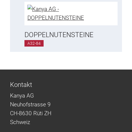
Rollbahnsystem
DOPPELNUTENSTEINE
A32-84
Kontakt
Kanya AG
Neuhofstrasse 9
CH-8630 Rüti ZH
Schweiz