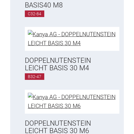
Spezialprofile
BASIS40 M8
Spezial-Profile
C32-84
Winkel-Profile
Scharnierprofile, Griffleisten, Vierkantrohr
Verbindungstechnik
Universalverbinder
DOPPELNUTENSTEIN
Standardverbinder
LEICHT BASIS 30 M4
Kombinationsverbinder
B32-47
Verlängerungsverbinder
Gehrungsverbinder
Spezialverbinder
Gewindeverbinder
Zubehörsortiment
DOPPELNUTENSTEIN
LEICHT BASIS 30 M6
Kunststoffprofile