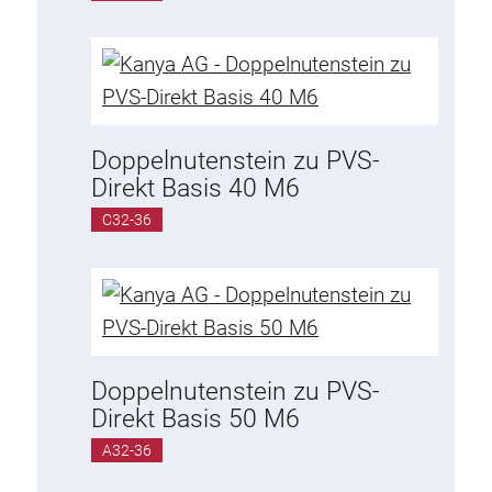
Verdrehsicherungen
Gewindeeinsätze
Bodenverbindungselemente
Rollenelemente
Kunststoffelemente
Doppelnutenstein zu PVS-
Direkt Basis 40 M6
Kabelkanäle
Flächenelemente
C32-36
Scharniere und Gelenke
Beschläge
Pneumatik Elemente
Dynamische Elemente
Eckelement
Doppelnutenstein zu PVS-
Direkt Basis 50 M6
Hubsäulen
A32-36