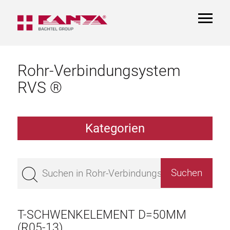
TOGGL
NAVIGA
Rohr-Verbindungsystem
RVS ®
Kategorien
Rechteck-Profil
Fuss-Profil
T-SCHWENKELEMENT D=50MM
Aluminium-Rohre
(R05-13)