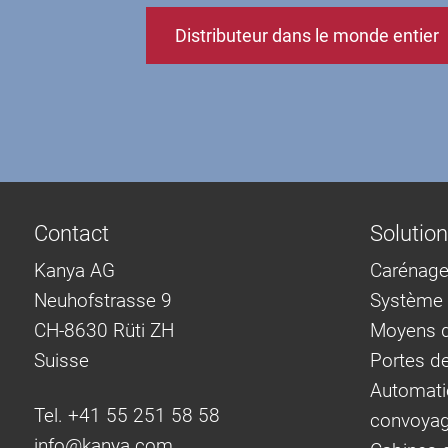
Distributeur dans le monde entier
Contact
Solutio
Kanya AG
Carénage
Neuhofstrasse 9
Système d
CH-8630 Rüti ZH
Moyens d
Suisse
Portes d
Automati
Tel. +41 55 251 58 58
convoya
info@
kanya.com