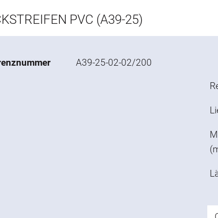
KSTREIFEN PVC (A39-25)
renznummer
A39-25-02-02/200
R
L
M
(
L