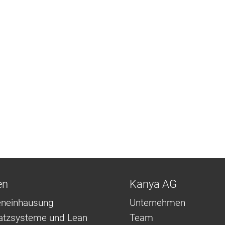
en
Kanya AG
neinhausung
Unternehmen
latzsysteme und Lean
Team