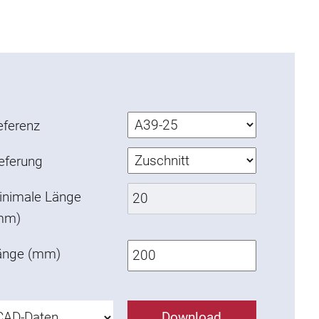
eferenz
ieferung
inimale Länge
mm)
änge (mm)
Download