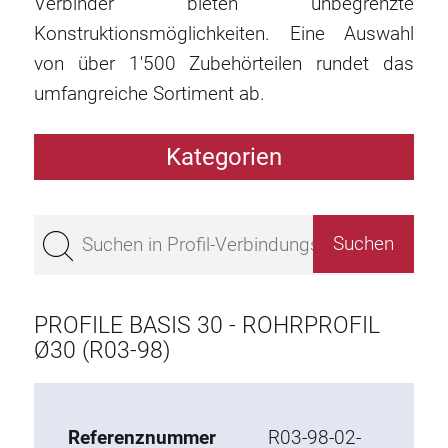
Verbinder bieten unbegrenzte
Konstruktionsmöglichkeiten. Eine Auswahl
von über 1'500 Zubehörteilen rundet das
umfangreiche Sortiment ab.
Kategorien
Profile
Bestseller
Profile Basis 50
Profile Basis 45
PROFILE BASIS 30 - ROHRPROFIL
Profile Basis 40
Ø30 (R03-98)
Profile Basis 30
Profile Basis 20
Referenznummer
R03-98-02-