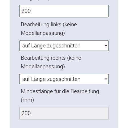
Verdrehsicherungen
Gewindeeinsätze
Bodenverbindungselemente
Bearbeitung links (keine
Rollenelemente
Modellanpassung)
Kunststoffelemente
Kabelkanäle
Bearbeitung rechts (keine
Flächenelemente
Modellanpassung)
Scharniere und Gelenke
Beschläge
Pneumatik Elemente
Mindestlänge für die Bearbeitung
Dynamische Elemente
(mm)
Eckelement
Hubsäulen