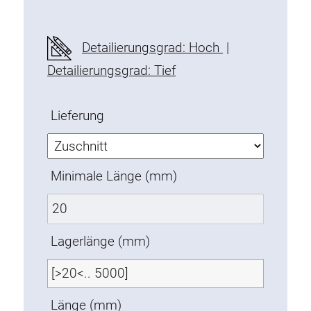
Befestigungselemente
Montagewinkel
Detailierungsgrad: Hoch
|
Befestigungsleisten
Detailierungsgrad: Tief
Uniblöcke
Klemmblöcke
Lieferung
Befestigungswinkel
T-Schrauben
Gewindeteile
Minimale Länge (mm)
Gewindeplatten
Doppelgewindeplatten
Halbrundgewindeplatten
Lagerlänge (mm)
Nutensteine
Nutensteine schwenkbar
Doppelnutensteine
Länge (mm)
Hammermuttern