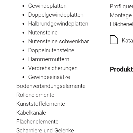
Gewindeplatten
Profilque
Doppelgewindeplatten
Montage 
Halbrundgewindeplatten
Flächene
Nutensteine
Kata
Nutensteine schwenkbar
Doppelnutensteine
Hammermuttern
Verdrehsicherungen
Produk
Gewindeeinsätze
Bodenverbindungselemente
Rollenelemente
Kunststoffelemente
Kabelkanäle
Flächenelemente
Scharniere und Gelenke