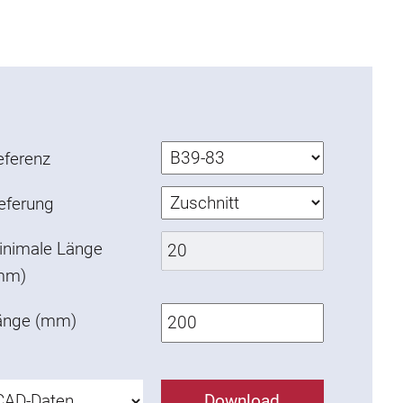
eferenz
ieferung
inimale Länge
mm)
änge (mm)
Download