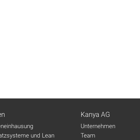
en
Kanya AG
neinhausung
Unternehmen
latzsysteme und Lean
Team