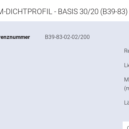
-DICHTPROFIL - BASIS 30/20 (B39-83)
renznummer
B39-83-02-02/200
R
L
M
(
L