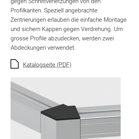
gegen Schnittverletzungen von den
Verdrehsicherungen
Profilkanten. Speziell angebrachte
Gewindeeinsätze
Zentrierungen erlauben die einfache Montage
Bodenverbindungselemente
und sichern Kappen gegen Verdrehung. Um
Rollenelemente
grosse Profile abzudecken, werden zwei
Kunststoffelemente
Abdeckungen verwendet.
Kabelkanäle
Flächenelemente
Katalogseite (PDF)
Scharniere und Gelenke
Beschläge
Pneumatik Elemente
Dynamische Elemente
Eckelement
Hubsäulen