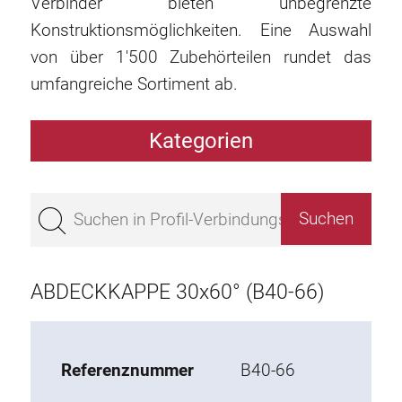
Verbinder bieten unbegrenzte
Konstruktionsmöglichkeiten. Eine Auswahl
von über 1'500 Zubehörteilen rundet das
umfangreiche Sortiment ab.
Kategorien
Profile
Bestseller
Profile Basis 50
Profile Basis 45
ABDECKKAPPE 30x60° (B40-66)
Profile Basis 40
Profile Basis 30
Profile Basis 20
Referenznummer
B40-66