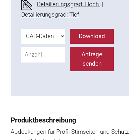
Detailierungsgrad: Hoch
|
Befestigungselemente
Detailierungsgrad: Tief
Montagewinkel
Befestigungsleisten
Uniblöcke
Download
Klemmblöcke
Befestigungswinkel
Anfrage
T-Schrauben
senden
Gewindeteile
Gewindeplatten
Doppelgewindeplatten
Halbrundgewindeplatten
Nutensteine
Nutensteine schwenkbar
Produktbeschreibung
Doppelnutensteine
Abdeckungen für Profil-Stirnseiten und Schutz
Hammermuttern