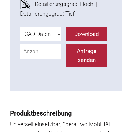
Detailierungsgrad: Hoch
|
Befestigungselemente
Detailierungsgrad: Tief
Montagewinkel
Befestigungsleisten
Uniblöcke
Download
Klemmblöcke
Befestigungswinkel
Anfrage
T-Schrauben
senden
Gewindeteile
Gewindeplatten
Doppelgewindeplatten
Halbrundgewindeplatten
Nutensteine
Nutensteine schwenkbar
Produktbeschreibung
Doppelnutensteine
Universell einsetzbar, überall wo Mobilität
Hammermuttern