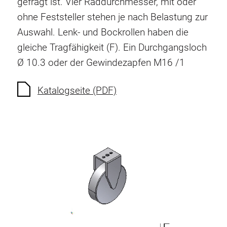
gefragt ist. Vier Raddurchmesser, mit oder
Verdrehsicherungen
ohne Feststeller stehen je nach Belastung zur
Gewindeeinsätze
Auswahl. Lenk- und Bockrollen haben die
Bodenverbindungselemente
gleiche Tragfähigkeit (F). Ein Durchgangsloch
Rollenelemente
Ø 10.3 oder der Gewindezapfen M16 /1
Kunststoffelemente
Kabelkanäle
Katalogseite (PDF)
Flächenelemente
Scharniere und Gelenke
Beschläge
Pneumatik Elemente
Dynamische Elemente
Eckelement
Hubsäulen