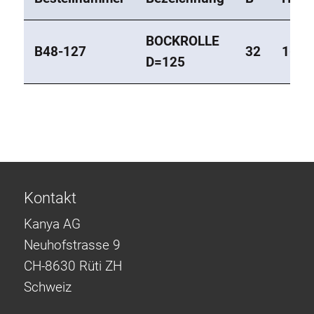
BOCKROLLE
B48-127
32
160
D=125
Kontakt
Kanya AG
Neuhofstrasse 9
CH-8630 Rüti ZH
Schweiz