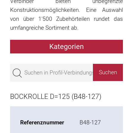
Verbinder bieten unbegrenzte
Konstruktionsmöglichkeiten. Eine Auswahl
von über 1'500 Zubehörteilen rundet das
umfangreiche Sortiment ab.
Kategorien
Profile
Bestseller
Profile Basis 50
Profile Basis 45
BOCKROLLE D=125 (B48-127)
Profile Basis 40
Profile Basis 30
Profile Basis 20
Referenznummer
B48-127