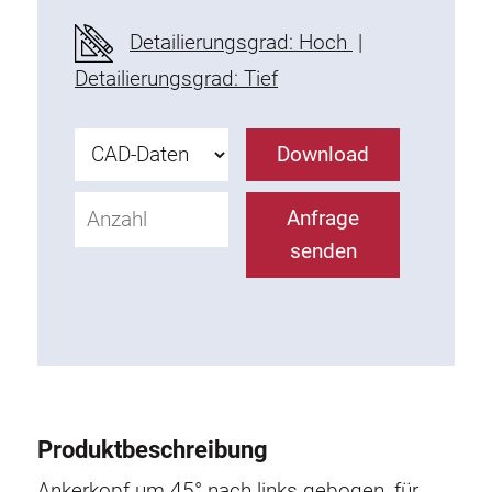
Befestigungselemente
Detailierungsgrad: Hoch
|
Montagewinkel
Detailierungsgrad: Tief
Befestigungsleisten
Uniblöcke
Download
Klemmblöcke
Befestigungswinkel
Anfrage
T-Schrauben
senden
Gewindeteile
Gewindeplatten
Doppelgewindeplatten
Halbrundgewindeplatten
Nutensteine
Nutensteine schwenkbar
Produktbeschreibung
Doppelnutensteine
Hammermuttern
Ankerkopf um 45° nach links gebogen, für