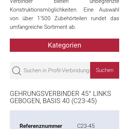
Verbinder bieten unbegrenzte
Konstruktionsmöglichkeiten. Eine Auswahl
von über 1'500 Zubehörteilen rundet das
umfangreiche Sortiment ab.
Kategorien
Profile
Bestseller
Profile Basis 50
Profile Basis 45
GEHRUNGSVERBINDER 45° LINKS
Profile Basis 40
GEBOGEN, BASIS 40 (C23-45)
Profile Basis 30
Profile Basis 20
Referenznummer
C23-45