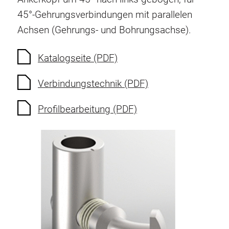
Verdrehsicherungen
45°-Gehrungsverbindungen mit parallelen
Gewindeeinsätze
Achsen (Gehrungs- und Bohrungsachse).
Bodenverbindungselemente
Rollenelemente
Katalogseite (PDF)
Kunststoffelemente
Verbindungstechnik (PDF)
Kabelkanäle
Flächenelemente
Profilbearbeitung (PDF)
Scharniere und Gelenke
Beschläge
Pneumatik Elemente
Dynamische Elemente
Eckelement
Hubsäulen