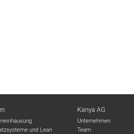
en
Kanya AG
neinhausung
Unternehmen
latzsysteme und Lean
Team