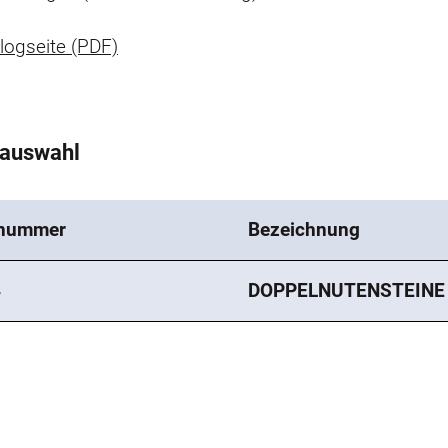
logseite (PDF)
tauswahl
lnummer
Bezeichnung
4
DOPPELNUTENSTEINE