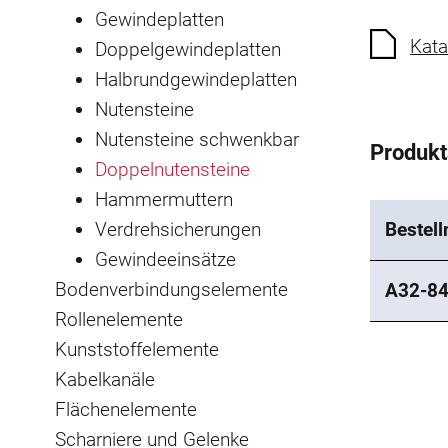
Gewindeplatten
Kata
Doppelgewindeplatten
Halbrundgewindeplatten
Nutensteine
Nutensteine schwenkbar
Produk
Doppelnutensteine
Hammermuttern
Verdrehsicherungen
Bestel
Gewindeeinsätze
Bodenverbindungselemente
A32-8
Rollenelemente
Kunststoffelemente
Kabelkanäle
Flächenelemente
Scharniere und Gelenke