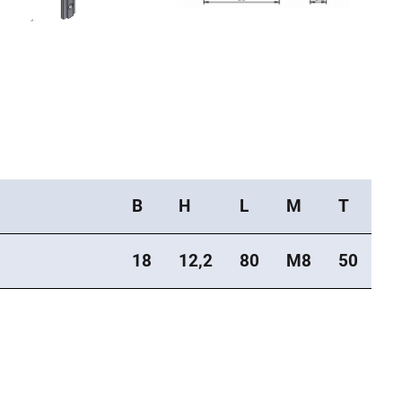
B
H
L
M
T
18
12,2
80
M8
50