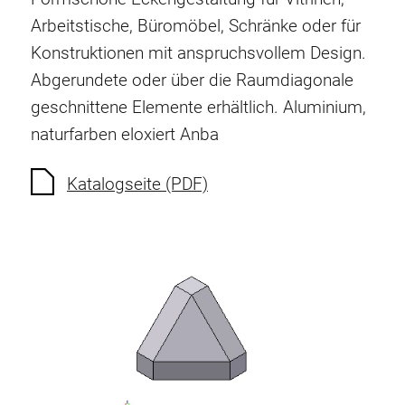
Verdrehsicherungen
Arbeitstische, Büromöbel, Schränke oder für
Gewindeeinsätze
Konstruktionen mit anspruchsvollem Design.
Bodenverbindungselemente
Abgerundete oder über die Raumdiagonale
Rollenelemente
geschnittene Elemente erhältlich.
Aluminium,
Kunststoffelemente
naturfarben eloxiert
Anba
Kabelkanäle
Flächenelemente
Katalogseite (PDF)
Scharniere und Gelenke
Beschläge
Pneumatik Elemente
Dynamische Elemente
Eckelement
Hubsäulen