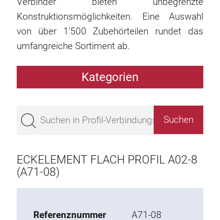
Verbinder bieten unbegrenzte
Konstruktionsmöglichkeiten. Eine Auswahl
von über 1'500 Zubehörteilen rundet das
umfangreiche Sortiment ab.
Kategorien
Profile
Bestseller
Profile Basis 50
Profile Basis 45
ECKELEMENT FLACH PROFIL A02-8
Profile Basis 40
(A71-08)
Profile Basis 30
Profile Basis 20
Referenznummer
A71-08