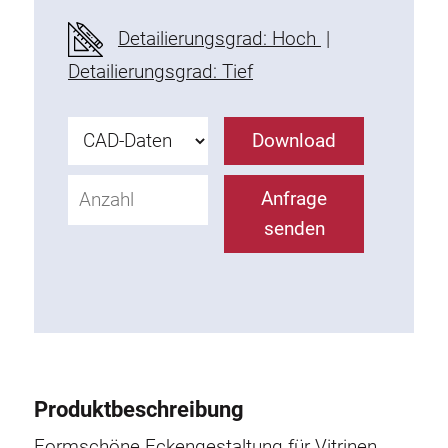
Befestigungselemente
Detailierungsgrad: Hoch
|
Montagewinkel
Detailierungsgrad: Tief
Befestigungsleisten
Uniblöcke
Download
Klemmblöcke
Befestigungswinkel
Anfrage
T-Schrauben
senden
Gewindeteile
Gewindeplatten
Doppelgewindeplatten
Halbrundgewindeplatten
Nutensteine
Nutensteine schwenkbar
Produktbeschreibung
Doppelnutensteine
Hammermuttern
Formschöne Eckengestaltung für Vitrinen,