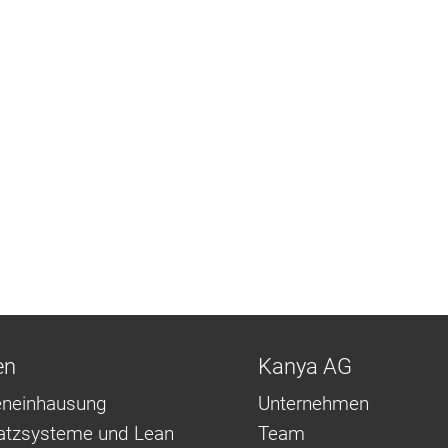
en
Kanya AG
neinhausung
Unternehmen
latzsysteme und Lean
Team