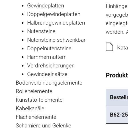
Gewindeplatten
Einhängep
Doppelgewindeplatten
vorgegeb
Halbrundgewindeplatten
eingeleg
Nutensteine
werden.
Nutensteine schwenkbar
Kata
Doppelnutensteine
Hammermuttern
Verdrehsicherungen
Gewindeeinsätze
Produk
Bodenverbindungselemente
Rollenelemente
Bestel
Kunststoffelemente
Kabelkanäle
B62-25
Flächenelemente
Scharniere und Gelenke