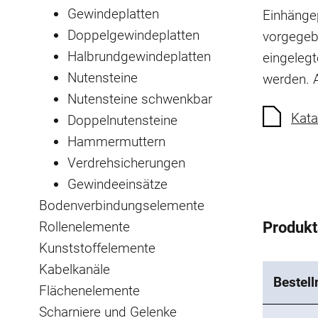
Gewindeplatten
Einhängep
Doppelgewindeplatten
vorgegeb
Halbrundgewindeplatten
eingeleg
Nutensteine
werden.
Nutensteine schwenkbar
Kata
Doppelnutensteine
Hammermuttern
Verdrehsicherungen
Gewindeeinsätze
Bodenverbindungselemente
Rollenelemente
Produk
Kunststoffelemente
Kabelkanäle
Bestel
Flächenelemente
Scharniere und Gelenke