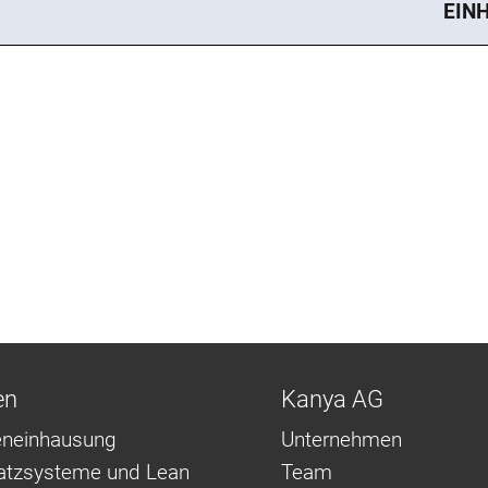
EIN
en
Kanya AG
neinhausung
Unternehmen
latzsysteme und Lean
Team