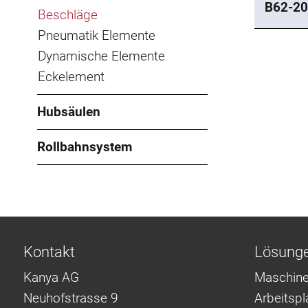
B62-20
Beschläge
Pneumatik Elemente
Dynamische Elemente
Eckelement
Hubsäulen
Rollbahnsystem
Kontakt
Lösung
Kanya AG
Maschine
Neuhofstrasse 9
Arbeitsp