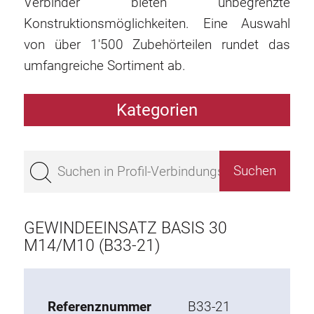
Verbinder bieten unbegrenzte
Konstruktionsmöglichkeiten. Eine Auswahl
von über 1'500 Zubehörteilen rundet das
umfangreiche Sortiment ab.
Kategorien
Profile
Bestseller
Profile Basis 50
Profile Basis 45
GEWINDEEINSATZ BASIS 30
Profile Basis 40
M14/M10 (B33-21)
Profile Basis 30
Profile Basis 20
Referenznummer
B33-21