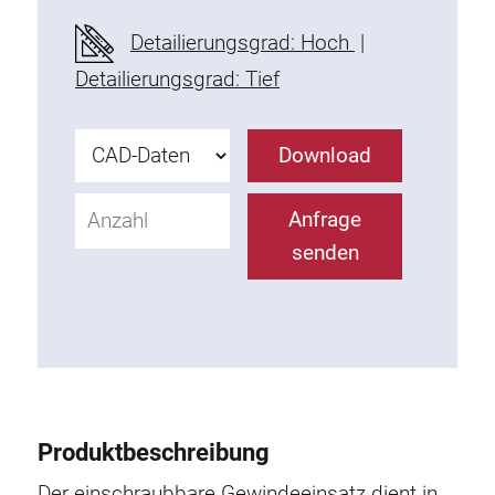
Befestigungselemente
Detailierungsgrad: Hoch
|
Montagewinkel
Detailierungsgrad: Tief
Befestigungsleisten
Uniblöcke
Download
Klemmblöcke
Befestigungswinkel
Anfrage
T-Schrauben
senden
Gewindeteile
Gewindeplatten
Doppelgewindeplatten
Halbrundgewindeplatten
Nutensteine
Nutensteine schwenkbar
Produktbeschreibung
Doppelnutensteine
Hammermuttern
Der einschraubbare Gewindeeinsatz dient in