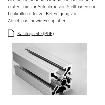
Verdrehsicherungen
erster Linie zur Aufnahme von Stellfüssen und
Gewindeeinsätze
Lenkrollen oder zur Befestigung von
Bodenverbindungselemente
Abschluss- sowie Fussplatten.
Rollenelemente
Kunststoffelemente
Katalogseite (PDF)
Kabelkanäle
Flächenelemente
Scharniere und Gelenke
Beschläge
Pneumatik Elemente
Dynamische Elemente
Eckelement
Hubsäulen