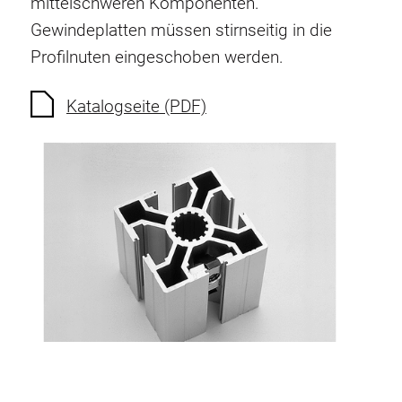
mittelschweren Komponenten.
Verdrehsicherungen
Gewindeplatten müssen stirnseitig in die
Gewindeeinsätze
Profilnuten eingeschoben werden.
Bodenverbindungselemente
Rollenelemente
Katalogseite (PDF)
Kunststoffelemente
Kabelkanäle
Flächenelemente
Scharniere und Gelenke
Beschläge
Pneumatik Elemente
Dynamische Elemente
Eckelement
Hubsäulen