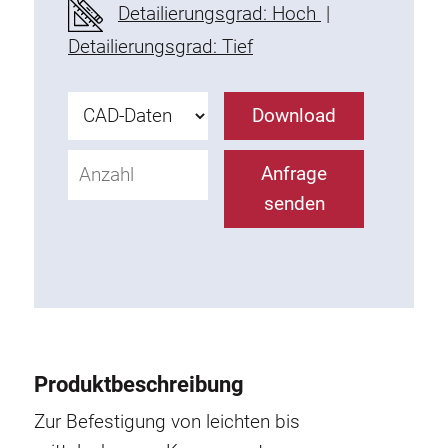
Detailierungsgrad: Hoch
|
Befestigungselemente
Detailierungsgrad: Tief
Montagewinkel
Befestigungsleisten
Uniblöcke
Download
Klemmblöcke
Befestigungswinkel
Anfrage
T-Schrauben
senden
Gewindeteile
Gewindeplatten
Doppelgewindeplatten
Halbrundgewindeplatten
Nutensteine
Nutensteine schwenkbar
Produktbeschreibung
Doppelnutensteine
Zur Befestigung von leichten bis
Hammermuttern