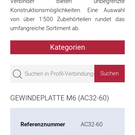
Verbinder bieten unbegrenzte
Konstruktionsmöglichkeiten. Eine Auswahl
von über 1'500 Zubehörteilen rundet das
umfangreiche Sortiment ab.
Kategorien
Profile
Bestseller
Profile Basis 50
Profile Basis 45
GEWINDEPLATTE M6 (AC32-60)
Profile Basis 40
Profile Basis 30
Profile Basis 20
Referenznummer
AC32-60