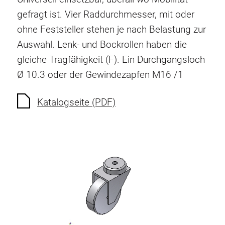
Verdrehsicherungen
gefragt ist. Vier Raddurchmesser, mit oder
Gewindeeinsätze
ohne Feststeller stehen je nach Belastung zur
Bodenverbindungselemente
Auswahl. Lenk- und Bockrollen haben die
Rollenelemente
gleiche Tragfähigkeit (F). Ein Durchgangsloch
Kunststoffelemente
Ø 10.3 oder der Gewindezapfen M16 /1
Kabelkanäle
Flächenelemente
Katalogseite (PDF)
Scharniere und Gelenke
Beschläge
Pneumatik Elemente
Dynamische Elemente
Eckelement
Hubsäulen