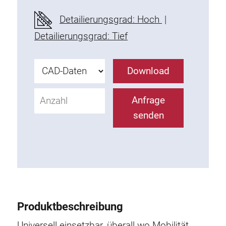
Befestigungselemente
Detailierungsgrad: Hoch
|
Montagewinkel
Detailierungsgrad: Tief
Befestigungsleisten
Uniblöcke
Download
Klemmblöcke
Befestigungswinkel
Anfrage
T-Schrauben
senden
Gewindeteile
Gewindeplatten
Doppelgewindeplatten
Halbrundgewindeplatten
Nutensteine
Nutensteine schwenkbar
Produktbeschreibung
Doppelnutensteine
Hammermuttern
Universell einsetzbar, überall wo Mobilität