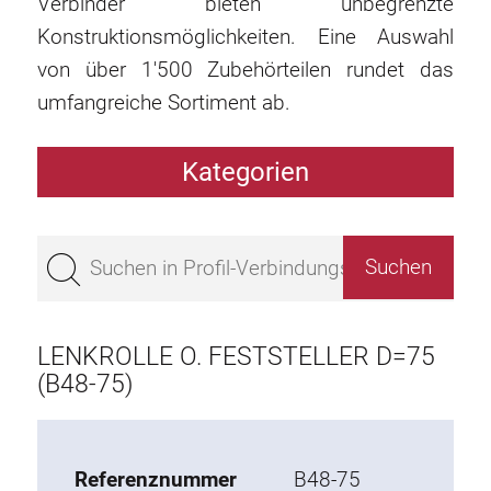
Verbinder bieten unbegrenzte
Konstruktionsmöglichkeiten. Eine Auswahl
von über 1'500 Zubehörteilen rundet das
umfangreiche Sortiment ab.
Kategorien
Profile
Bestseller
Profile Basis 50
Profile Basis 45
LENKROLLE O. FESTSTELLER D=75
Profile Basis 40
(B48-75)
Profile Basis 30
Profile Basis 20
Referenznummer
B48-75