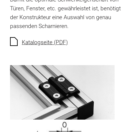
Verdrehsicherungen
Türen, Fenster, etc. gewährleistet ist, benötigt
Gewindeeinsätze
der Konstrukteur eine Auswahl von genau
Bodenverbindungselemente
passenden Scharnieren.
Rollenelemente
Kunststoffelemente
Katalogseite (PDF)
Kabelkanäle
Flächenelemente
Scharniere und Gelenke
Beschläge
Pneumatik Elemente
Dynamische Elemente
Eckelement
Hubsäulen