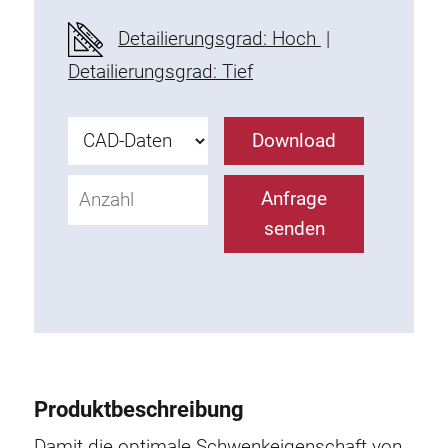
Befestigungselemente
Detailierungsgrad: Hoch
|
Montagewinkel
Detailierungsgrad: Tief
Befestigungsleisten
Uniblöcke
Download
Klemmblöcke
Befestigungswinkel
Anfrage
T-Schrauben
senden
Gewindeteile
Gewindeplatten
Doppelgewindeplatten
Halbrundgewindeplatten
Nutensteine
Nutensteine schwenkbar
Produktbeschreibung
Doppelnutensteine
Hammermuttern
Damit die optimale Schwenkeigenschaft von