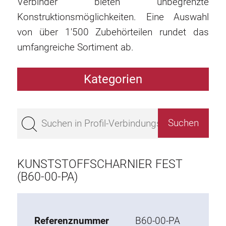
Verbinder bieten unbegrenzte
Konstruktionsmöglichkeiten. Eine Auswahl
von über 1'500 Zubehörteilen rundet das
umfangreiche Sortiment ab.
Kategorien
Profile
Bestseller
Profile Basis 50
Profile Basis 45
KUNSTSTOFFSCHARNIER FEST
Profile Basis 40
(B60-00-PA)
Profile Basis 30
Profile Basis 20
Referenznummer
B60-00-PA