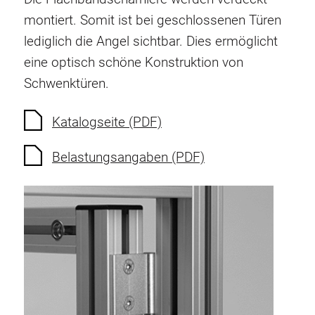
Verdrehsicherungen
montiert. Somit ist bei geschlossenen Türen
Gewindeeinsätze
lediglich die Angel sichtbar. Dies ermöglicht
Bodenverbindungselemente
eine optisch schöne Konstruktion von
Rollenelemente
Schwenktüren.
Kunststoffelemente
Kabelkanäle
Katalogseite (PDF)
Flächenelemente
Belastungsangaben (PDF)
Scharniere und Gelenke
Beschläge
Pneumatik Elemente
Dynamische Elemente
Eckelement
Hubsäulen