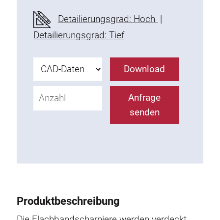
Befestigungselemente
Detailierungsgrad: Hoch
|
Montagewinkel
Detailierungsgrad: Tief
Befestigungsleisten
Uniblöcke
Download
Klemmblöcke
Befestigungswinkel
Anfrage
T-Schrauben
senden
Gewindeteile
Gewindeplatten
Doppelgewindeplatten
Halbrundgewindeplatten
Nutensteine
Nutensteine schwenkbar
Produktbeschreibung
Doppelnutensteine
Hammermuttern
Die Flachbandscharniere werden verdeckt