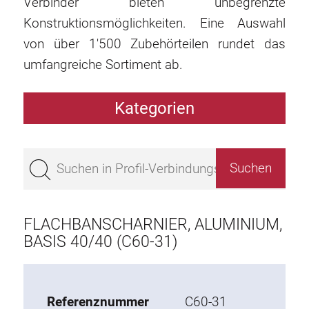
Verbinder bieten unbegrenzte
Konstruktionsmöglichkeiten. Eine Auswahl
von über 1'500 Zubehörteilen rundet das
umfangreiche Sortiment ab.
Kategorien
Profile
Bestseller
Profile Basis 50
Profile Basis 45
FLACHBANSCHARNIER, ALUMINIUM,
Profile Basis 40
BASIS 40/40 (C60-31)
Profile Basis 30
Profile Basis 20
Referenznummer
C60-31