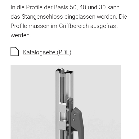
Verdrehsicherungen
In die Profile der Basis 50, 40 und 30 kann
Gewindeeinsätze
das Stangenschloss eingelassen werden. Die
Bodenverbindungselemente
Profile müssen im Griffbereich ausgefräst
Rollenelemente
werden.
Kunststoffelemente
Katalogseite (PDF)
Kabelkanäle
Flächenelemente
Scharniere und Gelenke
Beschläge
Pneumatik Elemente
Dynamische Elemente
Eckelement
Hubsäulen