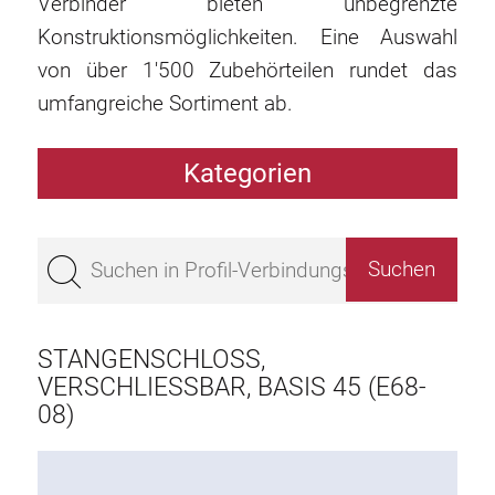
Verbinder bieten unbegrenzte
Konstruktionsmöglichkeiten. Eine Auswahl
von über 1'500 Zubehörteilen rundet das
umfangreiche Sortiment ab.
Kategorien
Profile
Bestseller
Profile Basis 50
Profile Basis 45
STANGENSCHLOSS,
Profile Basis 40
VERSCHLIESSBAR, BASIS 45 (E68-
08)
Profile Basis 30
Profile Basis 20